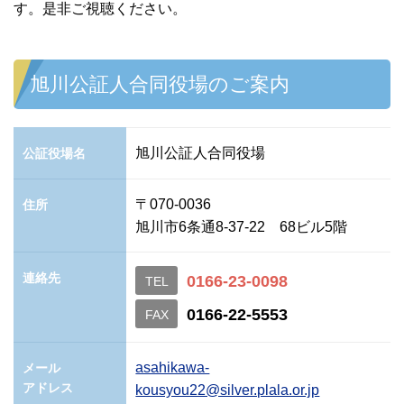
す。是非ご視聴ください。
旭川公証人合同役場のご案内
旭川公証人合同役場
公証役場名
〒070-0036
住所
旭川市6条通8-37-22 68ビル5階
連絡先
0166-23-0098
TEL
0166-22-5553
FAX
asahikawa-
メール
アドレス
kousyou22@silver.plala.or.jp