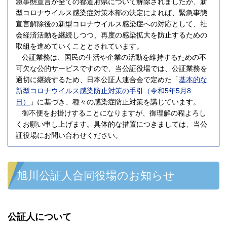
急事態宣言が全ての都道府県について解除されましたが、新
型コロナウイルス感染症対策本部の決定によれば、緊急事態
宣言解除後の新型コロナウイルス感染症への対応として、社
会経済活動を継続しつつ、再度の感染拡大を防止するための
取組を進めていくこととされています。
公証業務は、国民の生活や企業の活動を維持するための不
可欠な公的サービスですので、当公証役場では、公証業務を
適切に継続するため、日本公証人連合会で定めた「
基本的な
新型コロナウイルス感染防止対策の手引（令和5年5月8
日）
」に基づき、種々の感染症防止対策を講じています。
御不便をお掛けすることになりますが、御理解の程よろし
くお願い申し上げます。具体的な措置につきましては、当公
証役場にお問い合わせください。
旭川公証人合同役場のお知らせ
公証人について